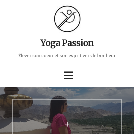
Passer
au
contenu
Yoga Passion
Élever son coeur et son esprit vers le bonheur
+